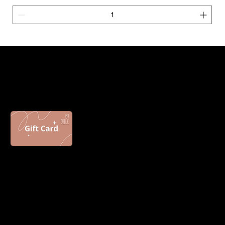
D'ALE PROFESSIONAL
Presenteie alguém com um gift card
Contato
D’ale Cosméticos LTDA
Av. Anápolis, n. 2779, Jardim Maria Helena, Goiânia, Goiás
(62) 98412-5330
contatodaleprofessional@gmail.com