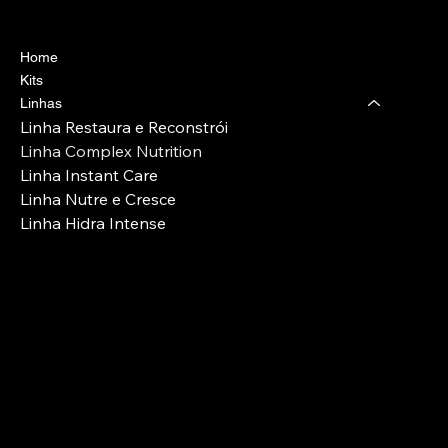
Menu
Home
Kits
Linhas
Linha Restaura e Reconstrói
Linha Complex Nutrition
Linha Instant Care
Linha Nutre e Cresce
Linha Hidra Intense
Políticas
Perguntas Frequentes
Termos e Condições
Política de Privacidade
Política de Envio
Política de Reembolso
Política de Cookies
Declaração de Acessibilidade