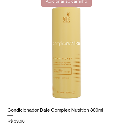
Adicionar ao carrinho
Condicionador Dale Complex Nutrition 300ml
Preço
R$ 39,90