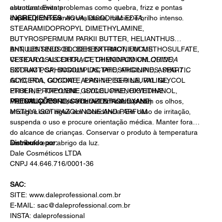
estrutura. Evita problemas como quebra, frizz e pontas
abundantemente.
duplas, promovendo vitalidade, maciez e brilho intenso.
INGREDIENTES
:
AQUA, DISODIUM EDTA,
STEARAMIDOPROPYL DIMETHYLAMINE,
BUTYROSPERMUM PARKII BUTTER, HELIANTHUS
ANNUUS SEED OIL. BEHENTRIMONIUM METHOSULFATE,
BHT, LENTINUS EDODES EXTRACT, FUCUS
CETEARYL ALCOHOL, CETRIMONIUM CHLORIDE,
VESICULOSUS EXTRACT, CHENOPODIUM
QUINOA
SODIUM PCA, SODIUM LACTATE, ARGININE, ASPARTIC
EXTRACT, SPHINGOLIPIDS, PHOSPHOLIPIDS, PEG-7
ACID, PCA, GLYCINE, ALANINE, SERINE, VALINE,
GLYCERYL COCOATE, PPG-1-PEG-9 LAURYL GLYCOL
PROLINE, TREONINE, ISOLEUCINE, HISTIDINE
ETHER, PROPYLENE GLYCOL PHENOXYETHANOL,
PHENYLALANINE,
METHYLCHLOROISOTHIAZOLINONE (AND)
PRECAUÇÕES
:
Uso externo.
CYCLOPENTASILOXANE
Em contato com os olhos,
METHYLISOTHIAZOLINONE AND PARFUM
enxágue com água em abundância. Em caso de irritação,
suspenda o uso e procure orientação médica. Manter fora
do alcance de crianças. Conservar o produto à temperatura
ambiente e ao abrigo da luz.
Distribuído por:
Dale Cosméticos LTDA
CNPJ 44.646.716/0001-36
SAC:
SITE: www.daleprofessional.com.br
E-MAIL: sac@daleprofessional.com.br
INSTA: daleprofessional