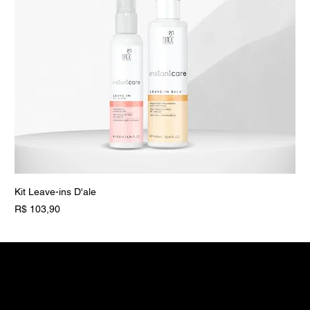
Kit Leave-ins D'ale
Preço
R$ 103,90
Novidade
Novidade
Vegano
Vegano
D'ALE PROFESSIONAL