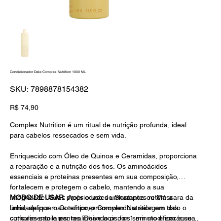
Condicionador Dale Complex Nutrition 1000 ML
SKU
SKU:
7898878154382
7898878154382
Preço
R$ 74,90
Complex Nutrition é um ritual de nutrição profunda, ideal
para cabelos ressecados e sem vida.
Enriquecido com Óleo de Quinoa e Ceramidas, proporciona
a reparação e a nutrição dos fios.
Os a
minoácidos
essenciais e proteínas presentes em sua composição,
fortalecem e protegem o cabelo, mantendo a sua
integridade. Suas propriedades umectantes retêm a
MODO DE USAR
:
Após o uso do Shampoo ou Máscara da
umidade por mais tempo, promovendo a
linha, aplique o Conditioner Complex Nutrition em todo o
selagem das
cutículas capilares, realinhando os fios
comprimento e pontas. Deixe agir por 1 minuto e enxágue
sem modificar a sua