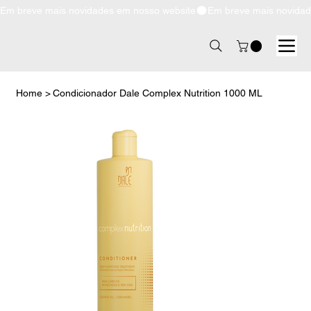
Em breve mais novidades em nosso website
Home
>
Condicionador Dale Complex Nutrition 1000 ML