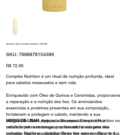
Shampoo Dale Complex Nutrition 1000 ML
SKU
SKU:
7898878154399
7898878154399
Preço
R$ 72,90
Complex Nutrition é um ritual de nutrição profunda, ideal
para cabelos ressecados e sem vida.
Enriquecido com Óleo de Quinoa e Ceramidas, proporciona
a reparação e a nutrição dos fios.
Os a
minoácidos
essenciais e proteínas presentes em sua composição,
fortalecem e protegem o cabelo, mantendo a sua
integridade. Suas propriedades umectantes retêm a
MODO DE USAR
:
Aplique o Shampoo Complex Nutrition no
umidade por mais tempo, promovendo a
cabelo úmido e massageie os fios até formar uma rica
selagem das
cutículas capilares, realinhando os fios
espuma. Repita a aplicação. Deixe em repouso durante 1
sem modificar a sua