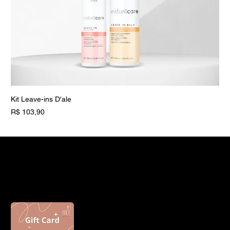
Kit Leave-ins D'ale
Preço
R$ 103,90
Novidade
Novidade
Vegano
Vegano
D'ALE PROFESSIONAL
Presenteie alguém com um gift card