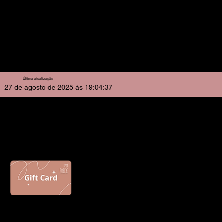
política sem aviso prévio. Alterações passam a vigorar
no momento de sua publicação no site.
Ao realizar uma compra em nossa loja, o cliente declara
estar ciente e de acordo com os termos desta Política de
Reembolso.
Última atualização
27 de agosto de 2025 às 19:04:37
D'ALE PROFESSIONAL
Presenteie alguém com um gift card
Contato