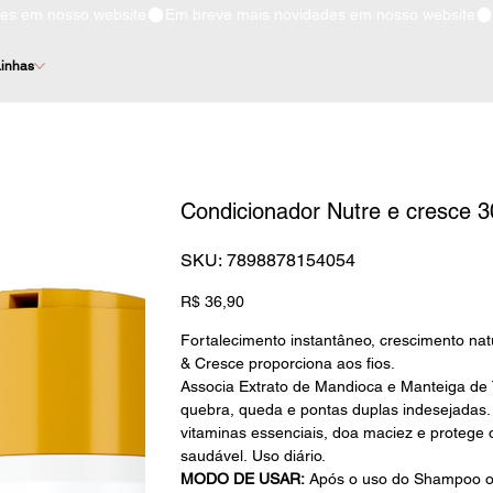
inhas
Condicionador Nutre e cresce 
SKU
SKU:
7898878154054
7898878154054
Preço
R$ 36,90
Fortalecimento instantâneo, crescimento nat
& Cresce
proporciona aos fios.
Associa Extrato de Mandioca e Manteiga de T
quebra, queda e pontas duplas indesejadas. 
vitaminas essenciais, doa maciez e protege
saudável. Uso diário.
MODO DE USAR:
Após o uso do Shampoo ou