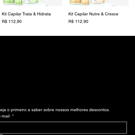
Kit Capilar Trata & Hidrata
Kit Capilar Nutre & Cresce
Preço
Preço
R$ 112,90
R$ 112,90
Vegano
Inscreva-se em nossa newsllater
eja o primeiro a saber sobre nossos melhores descontos.
Máscara Dale Hidra Intense
Shampoo Dale Complex
-mail
*
250 G
Nutrition 1000 ML
Preço
Preço
R$ 41,90
R$ 72,90