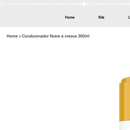
Em breve mais novidades em nosso website
Home
Kits
L
Home
>
Condicionador Nutre e cresce 300ml