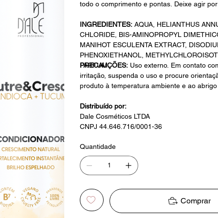
todo o comprimento e pontas. Deixe agir p
INGREDIENTES:
AQUA,
HELIANTHUS ANN
CHLORIDE,
BIS-AMINOPROPYL DIMETHICO
MANIHOT
ESCULENTA EXTRACT, DISODIU
PHENOXIETHANOL, METHYLCHLOROISOTH
PARFUM.
PRECAUÇÕES:
Uso externo. Em contato c
irritação, suspenda o uso e procure orienta
produto à temperatura ambiente e ao abrigo 
Distribuído por:
Dale Cosméticos LTDA
CNPJ 44.646.716/0001-36
Quantidade
Comprar