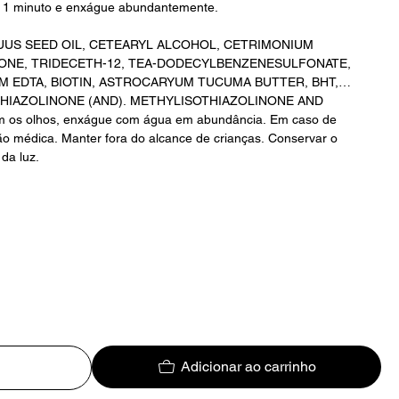
or 1 minuto e enxágue abundantemente.
UUS SEED OIL, CETEARYL ALCOHOL, CETRIMONIUM
NE, TRIDECETH-12, TEA-
DODECYLBENZENESULFONATE,
M EDTA, BIOTIN, ASTROCARYUM
TUCUMA
BUTTER, BHT,
IAZOLINONE (AND). METHYLISOTHIAZOLINONE AND
om os olhos, enxágue com água em abundância. Em caso de
ção médica. Manter fora do alcance de crianças. Conservar o
da luz.
Adicionar ao carrinho