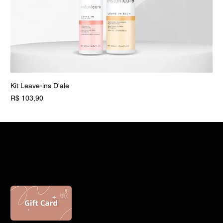
Kit Leave-ins D'ale
Preço
R$ 103,90
Novidade
Novidade
Vegano
Vegano
D'ALE PROFESSIONAL
Presenteie alguém com um gift card