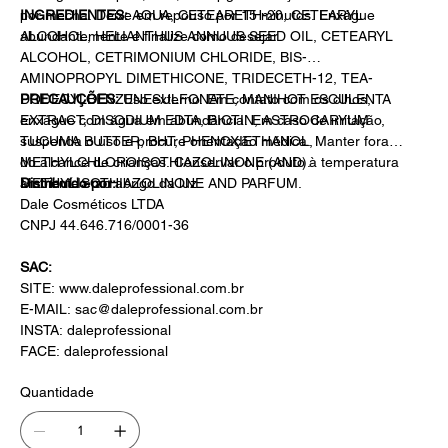
por mecha. Deixe em repouso por 15 minutos. Enxágue
INGREDIENTES:
AQUA,
CETEARETH-20, CETEARYL
abundantemente e finalize como desejar.
ALCOHOL, HELIANTHUS ANNUUS SEED OIL, CETEARYL
ALCOHOL, CETRIMONIUM CHLORIDE,
BIS-
AMINOPROPYL DIMETHICONE, TRIDECETH-12, TEA-
DODECYLBENZENESULFONATE, MANIHOT
PRECAUÇÕES:
Uso externo. Em contato com os olhos,
ESCULENTA
EXTRACT, DISODIUM EDTA, BIOTIN, ASTROCARYUM
enxágue com água em abundância. Em caso de irritação,
TUCUMA BUTTER, BHT, PHENOXIETHANOL,
suspenda o uso e procure orientação médica. Manter fora
METHYLCHLOROISOTHIAZOLINONE (AND).
do alcance de crianças. Conservar o produto à temperatura
METHYLISOTHIAZOLINONE AND PARFUM.
ambiente e ao abrigo da luz.
Distribuído por:
Dale Cosméticos LTDA
CNPJ 44.646.716/0001-36
SAC:
SITE: www.daleprofessional.com.br
E-MAIL: sac@daleprofessional.com.br
INSTA: daleprofessional
FACE: daleprofessional
Quantidade