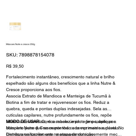
Máscara Nutre e cresce 250g
SKU
SKU:
7898878154078
7898878154078
Preço
R$ 39,50
Fortalecimento instantâneo, crescimento natural e brilho
espelhado são alguns dos benefícios que a linha
Nutre &
Cresce
proporciona aos fios.
Associa Extrato de Mandioca e Manteiga de Tucumã à
Biotina a fim de tratar e rejuvenescer os fios. Reduz a
quebra, queda e pontas duplas indesejadas. Sela as
cutículas capilares, nutre profundamente os fios, repõe
vitaminas essenciais, doa maciez e protege o cabelo por
MODO DE USAR:
Com o cabelo úmido e limpo, aplique a
completo para que se mantenha cada vez mais saudável. No
Máscara Nutre & Cresce por todo o comprimento e pontas.
cronograma capilar, use na etapa de
Distribua uniformemente, massageando suavemente mecha
nutrição
.